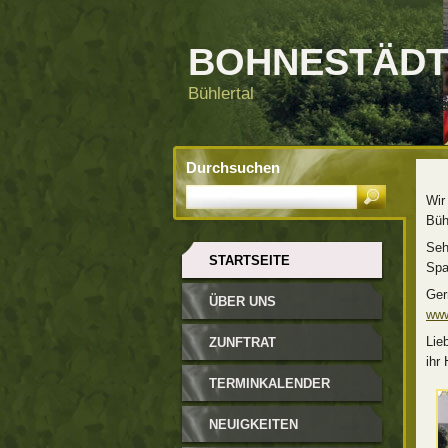
BOHNESTÄDT
Bühlertal
Durchsuchen
Wir
Büh
Seh
STARTSEITE
Spa
Ger
ÜBER UNS
www
Lie
ZUNFTRAT
ihr
TERMINKALENDER
NEUIGKEITEN