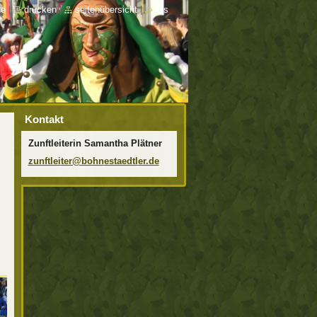
te
|
drucken
|
seitenübersicht
|
rss
Kontakt
Zunftleiterin Samantha Plätner
zunftlei
ter@bohn
estaedtl
er.de